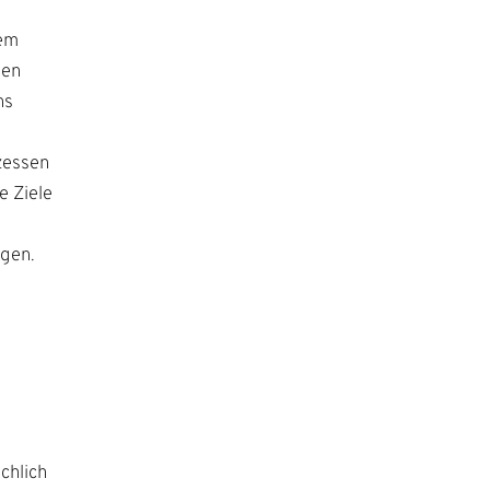
rem
den
ns
zessen
e Ziele
gen.
chlich