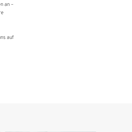
en an –
re
ns auf