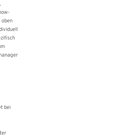
,
Know-
h oben
ividuell
zifisch
zum
tmanager
t bei
ter