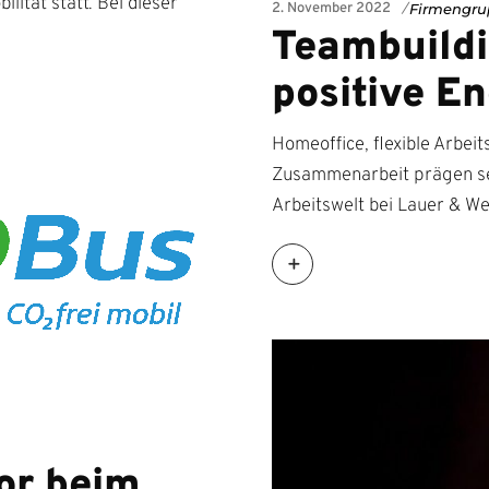
lität statt. Bei dieser
2. November 2022
Firmengru
Teambuildi
positive En
Homeoffice, flexible Arbei
Zusammenarbeit prägen se
Arbeitswelt bei Lauer & We
or beim